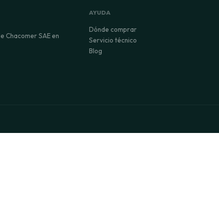
AYUDA
Dónde comprar
 de Chacomer SAE en
Servicio técnico
Blog