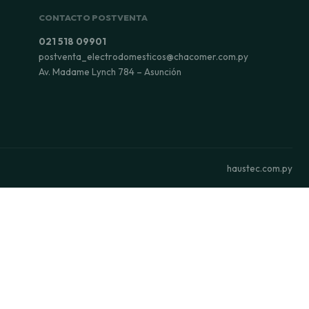
CONTACTO POSTVENTA
021 518 09901
postventa_electrodomesticos@chacomer.com.py
Av. Madame Lynch 784 – Asunción
haustec.com.py