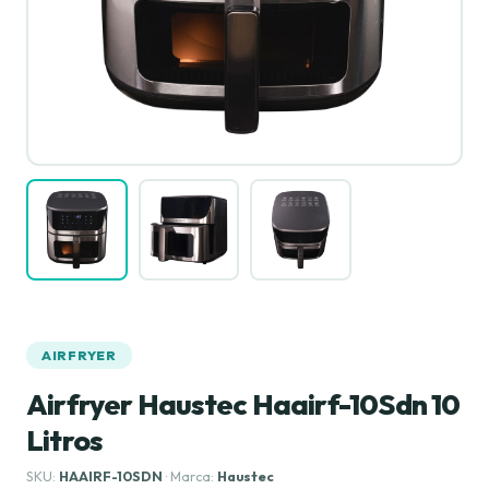
AIRFRYER
Airfryer Haustec Haairf-10Sdn 10
Litros
SKU:
HAAIRF-10SDN
· Marca:
Haustec