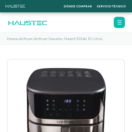
DÓNDE COMPRAR
SERVICIO TÉCNICO
☰
Home
›
Airfryer
›
Airfryer Haustec Haairf-10Sdn 10 Litros