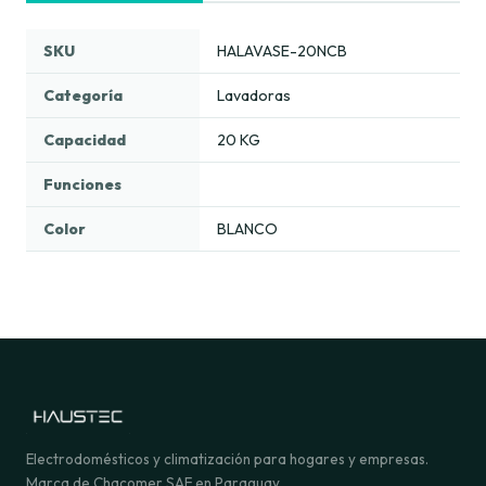
SKU
HALAVASE-20NCB
Categoría
Lavadoras
Capacidad
20 KG
Funciones
Color
BLANCO
Electrodomésticos y climatización para hogares y empresas.
Marca de Chacomer SAE en Paraguay.