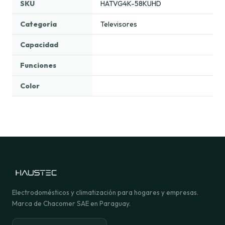
SKU
HATVG4K-58KUHD
Categoría
Televisores
Capacidad
Funciones
Color
Electrodomésticos y climatización para hogares y empresas.
Marca de Chacomer SAE en Paraguay.