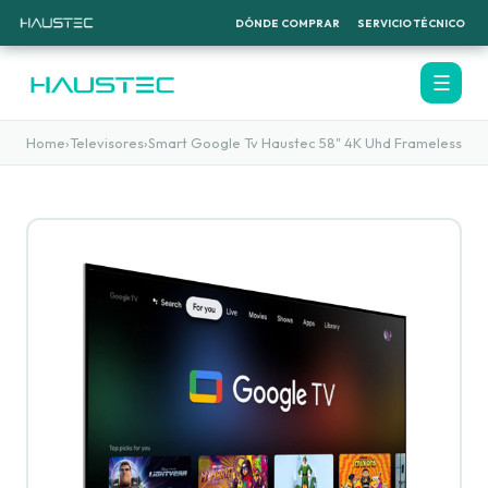
DÓNDE COMPRAR
SERVICIO TÉCNICO
☰
Home
›
Televisores
›
Smart Google Tv Haustec 58" 4K Uhd Frameless